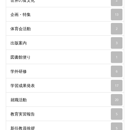
世界の食文化
2
企画・特集
13
体育会活動
2
出版案内
3
図書館便り
1
学外研修
6
学習成果発表
17
就職活動
20
教育実習報告
5
新任教員挨拶
5