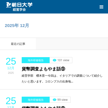
HOME
2025年 12月
CATEGORIES
最近の記事
LINK
25
101 view
海外研修報告
CONTACT
12月
貨幣調査よもやま話⑨
2025
経営学部 櫻木晋一今回は、イタリアでの調査について紹介し
たいと思います。コロンブスの出身地…
25
99 view
海外研修報告
12月