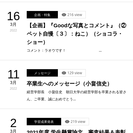
16
216 view
企画・特集
3月
【企画】『Goodな写真とコメント』（②
2022
ペット自慢〔３〕：ねこ）（ショコラ・
ショー）
コメント：ラオウです！ …
11
129 view
メッセージ
3月
卒業生へのメッセージ（小畠信史）
2022
経営学部長 小畠信史 朝日大学の経営学部を卒業される皆さ
ん、ご卒業、誠におめでとう…
2
219 view
学習成果発表
3月
2021年度 学生懸賞論文 審査結果＆表彰