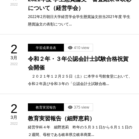
2022
について（経営学会）
2022年2月朝日大学経営学会学生懸賞論文担当2021年度 学生
懸賞論文の表彰について…
2
410 view
学習成果発表
3月
令和２年・３年公認会計士試験合格祝賀
2022
会開催
２０２１年１２月２５日（土）に本学６号館食堂において、
令和２年及び令和３年の「公認会計士試験合格…
2
375 view
教育実習報告
3月
教育実習報告（細野恵莉）
2022
経営学科４年 細野恵莉 昨年の５月３１日から６月１１日の
２週間、母校である岐阜県立岐阜商業…