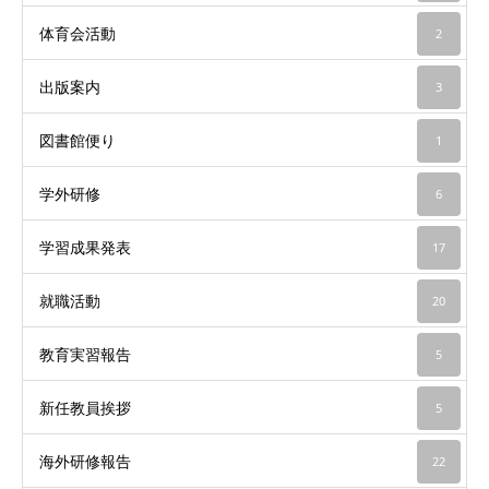
体育会活動
2
出版案内
3
図書館便り
1
学外研修
6
学習成果発表
17
就職活動
20
教育実習報告
5
新任教員挨拶
5
海外研修報告
22