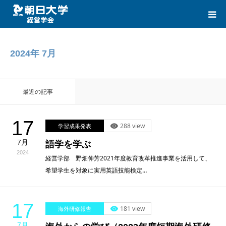
HOME
2024年 7月
CATEGORIES
最近の記事
LINK
17
288 view
学習成果発表
CONTACT
7月
語学を学ぶ
2024
経営学部 野畑伸芳2021年度教育改革推進事業を活用して、
希望学生を対象に実用英語技能検定…
17
181 view
海外研修報告
7月