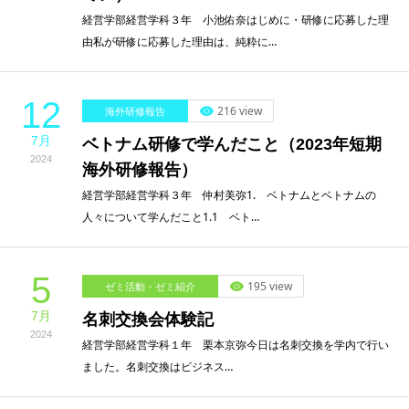
経営学部経営学科３年 小池佑奈はじめに・研修に応募した理
由私が研修に応募した理由は、純粋に…
12
216 view
海外研修報告
7月
ベトナム研修で学んだこと（2023年短期
2024
海外研修報告）
経営学部経営学科３年 仲村美弥1. ベトナムとベトナムの
人々について学んだこと1.1 ベト…
5
195 view
ゼミ活動・ゼミ紹介
7月
名刺交換会体験記
2024
経営学部経営学科１年 栗本京弥今日は名刺交換を学内で行い
ました。名刺交換はビジネス…