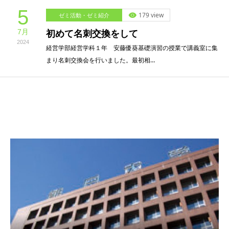
5
179 view
ゼミ活動・ゼミ紹介
7月
初めて名刺交換をして
2024
経営学部経営学科１年 安藤優葵基礎演習の授業で講義室に集
まり名刺交換会を行いました。最初相…