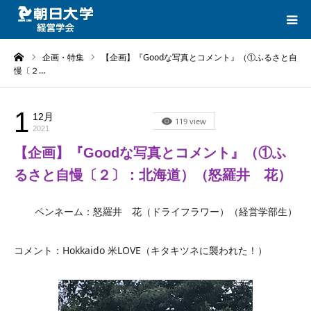
ーム
企画・特集
【企画】『Goodな写真とコメント』（①ふるさと自
HOME
慢〔２…
CATEGORIES
1
12月
企画・特集
119 view
2021
LINK
【企画】『Goodな写真とコメント』（①ふ
るさと自慢〔２〕：北海道）（怒羅井 花）
CONTACT
ペンネーム：怒羅井 花（ドライフラワー）（経営学部生）
コメント：Hokkaido 米LOVE（キタキツネに襲われた！）