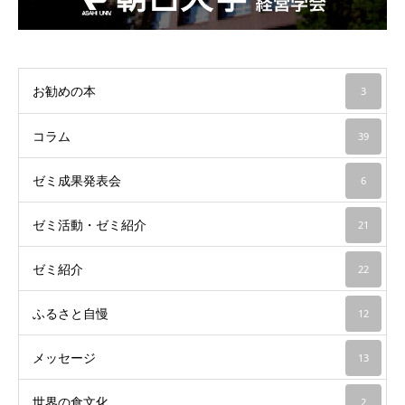
お勧めの本
3
コラム
39
ゼミ成果発表会
6
ゼミ活動・ゼミ紹介
21
ゼミ紹介
22
ふるさと自慢
12
メッセージ
13
世界の食文化
2