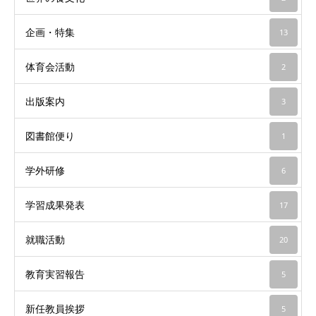
企画・特集
13
体育会活動
2
出版案内
3
図書館便り
1
学外研修
6
学習成果発表
17
就職活動
20
教育実習報告
5
新任教員挨拶
5