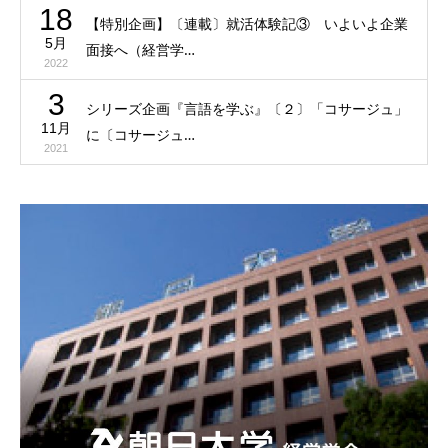
18
【特別企画】〔連載〕就活体験記③ いよいよ企業
5月
面接へ（経営学…
2022
3
シリーズ企画『言語を学ぶ』〔２〕「コサージュ」
11月
に〔コサージュ…
2021