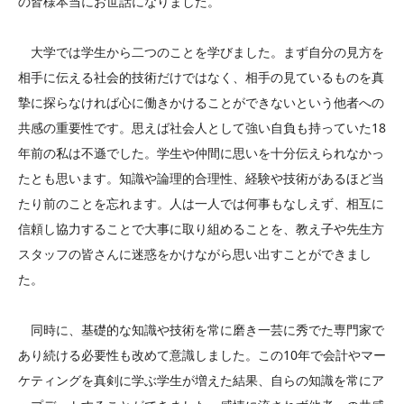
の皆様本当にお世話になりました。
大学では学生から二つのことを学びました。まず自分の見方を
相手に伝える社会的技術だけではなく、相手の見ているものを真
摯に探らなければ心に働きかけることができないという他者への
共感の重要性です。思えば社会人として強い自負も持っていた18
年前の私は不遜でした。学生や仲間に思いを十分伝えられなかっ
たとも思います。知識や論理的合理性、経験や技術があるほど当
たり前のことを忘れます。人は一人では何事もなしえず、相互に
信頼し協力することで大事に取り組めることを、教え子や先生方
スタッフの皆さんに迷惑をかけながら思い出すことができまし
た。
同時に、基礎的な知識や技術を常に磨き一芸に秀でた専門家で
あり続ける必要性も改めて意識しました。この10年で会計やマー
ケティングを真剣に学ぶ学生が増えた結果、自らの知識を常にア