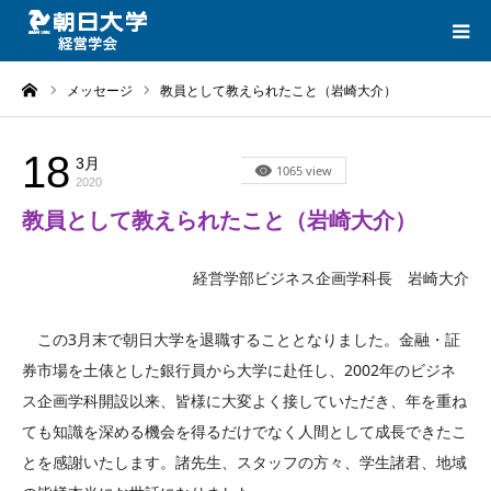
ーム
メッセージ
教員として教えられたこと（岩崎大介）
HOME
CATEGORIES
18
3月
メッセージ
1065 view
2020
教員として教えられたこと（岩崎大介）
LINK
経営学部ビジネス企画学科長 岩崎大介
CONTACT
この3月末で朝日大学を退職することとなりました。金融・証
券市場を土俵とした銀行員から大学に赴任し、2002年のビジネ
ス企画学科開設以来、皆様に大変よく接していただき、年を重ね
ても知識を深める機会を得るだけでなく人間として成長できたこ
とを感謝いたします。諸先生、スタッフの方々、学生諸君、地域