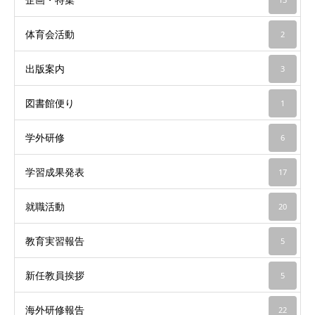
体育会活動
2
出版案内
3
図書館便り
1
学外研修
6
学習成果発表
17
就職活動
20
教育実習報告
5
新任教員挨拶
5
海外研修報告
22