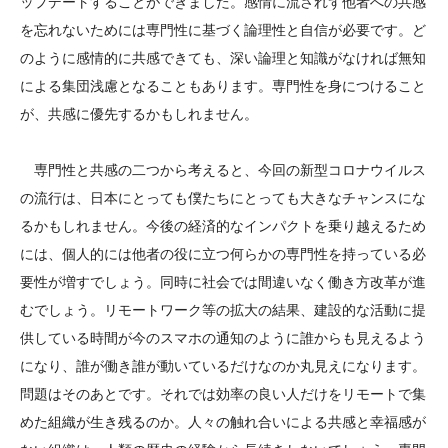
ップデートすることができました。感情に流されず他者への共感
を忘れないためには専門性に基づく論理性と自信が必要です。ど
のように感情的に共感できても、深い論理と知識がなければ無知
による集団浅慮となることもあります。専門性を身につけること
が、共感に優先するかもしれません。
専門性と共感の二つから考えると、今回の新型コロナウイルス
の流行は、日本にとっても僕たちにとっても大きなチャンスにな
るかもしれません。今後の経済的なインパクトを乗り越えるため
には、個人的には他者の役に立つ何らかの専門性を持っている必
要性が増すでしょう。同時に社会では間違いなく働き方改革が進
むでしょう。リモートワーク等の拡大の結果、建設的な活動に提
供している時間が今のスマホの通知のように誰からも見えるよう
になり、誰が働き誰が動いているだけなのか丸見えになります。
問題はそのあとです。それでは効率の良い人だけをリモートで集
めた組織が生き残るのか。人々の触れ合いによる共感と幸福感が