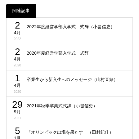
関連記事
2
2022年度経営学部入学式 式辞（小畠信史）
4月
2022
2
2020年度経営学部入学式 式辞
4月
2020
1
卒業生から新入生へのメッセージ（山村直緖）
4月
2020
29
2021年秋季卒業式式辞（小畠信史）
9月
2021
5
「オリンピック出場を果たす」（田村紀佳）
1月