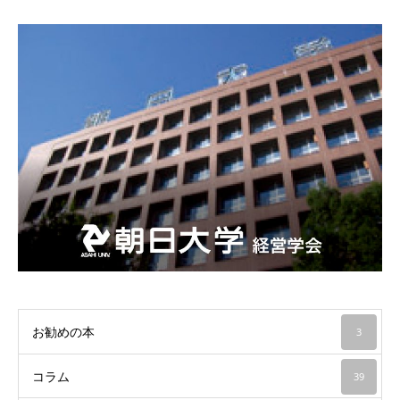
お勧めの本
3
コラム
39