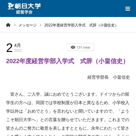
ーム
メッセージ
2022年度経営学部入学式 式辞（小畠信史）
HOME
CATEGORIES
2
4月
メッセージ
131 view
2022
2022年度経営学部入学式 式辞（小畠信史）
LINK
経営学部長 小畠信史
CONTACT
皆さん、ご入学、誠におめでとうございます。ドイツからの留
学生の方へは、同国では学校制度が日本と異なるため、小学校入
学以外は「おめでとう」を言わないと聞いていますので、「よう
こそ朝日大学へ」との言葉を贈らせていただきます。これまでの
皆さんのご努力に敬意を表しますとともに、永年にわたって皆さ