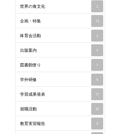
世界の食文化
2
企画・特集
13
体育会活動
2
出版案内
3
図書館便り
1
学外研修
6
学習成果発表
17
就職活動
20
教育実習報告
5