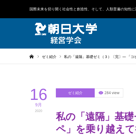
国際未来を切り開く社会性と創造性、そして、人類普遍の知性に
ホーム
ゼミ紹介
私の「遠隔」基礎ゼミ（３）〔完〕― 「コ
16
ゼミ紹介
284 view
9月
2020
私の「遠隔」基礎
ペ」を乗り越えて