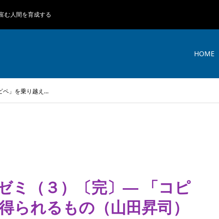
富む人間を育成する
HOME
ピペ」を乗り越え…
ゼミ（３）〔完〕― 「コピ
得られるもの（山田昇司）