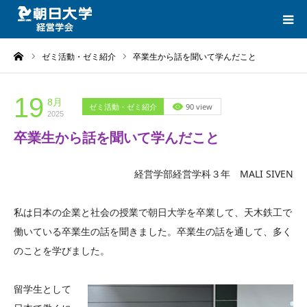
ーム
ゼミ活動・ゼミ紹介
卒業生から話を聞いて学んだこと
HOME
CATEGORIES
19
8月
ゼミ活動・ゼミ紹介
90 view
2025
卒業生から話を聞いて学んだこと
LINK
経営学部経営学科３年 MALI SIVEN
CONTACT
私は日本の企業と社会の授業で朝日大学を卒業して、天木鉄工で
働いている卒業生の話を聞きました。卒業生の話を通して、多く
のことを学びました。
留学生として