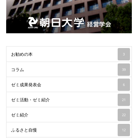
お勧めの本
3
コラム
39
ゼミ成果発表会
6
ゼミ活動・ゼミ紹介
21
ゼミ紹介
22
ふるさと自慢
12